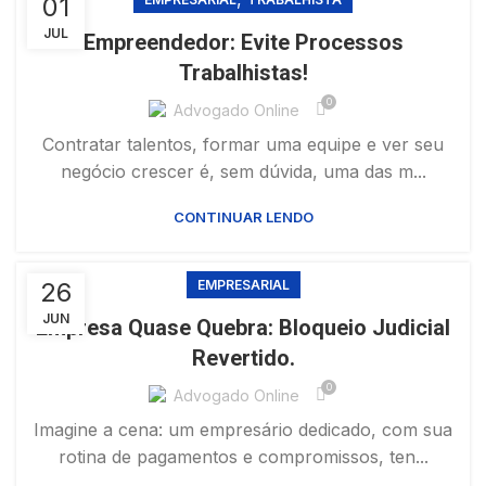
01
JUL
Empreendedor: Evite Processos
Trabalhistas!
0
Advogado Online
Contratar talentos, formar uma equipe e ver seu
negócio crescer é, sem dúvida, uma das m...
CONTINUAR LENDO
26
EMPRESARIAL
JUN
Empresa Quase Quebra: Bloqueio Judicial
Revertido.
0
Advogado Online
Imagine a cena: um empresário dedicado, com sua
rotina de pagamentos e compromissos, ten...