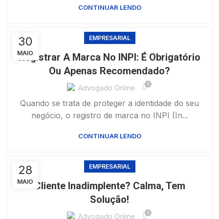
CONTINUAR LENDO
30
EMPRESARIAL
MAIO
Registrar A Marca No INPI: É Obrigatório
Ou Apenas Recomendado?
0
Advogado Online
Quando se trata de proteger a identidade do seu
negócio, o registro de marca no INPI (In...
CONTINUAR LENDO
28
EMPRESARIAL
MAIO
Cliente Inadimplente? Calma, Tem
Solução!
0
Advogado Online