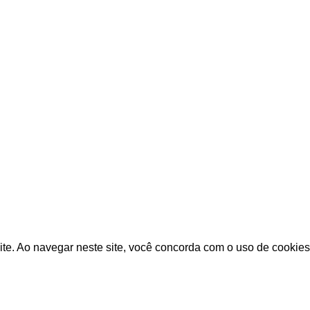
olvido por Advogado Online | Soluções Jurídicas Inteligentes 
Conteúdo protegido por direitos autorais.
ite. Ao navegar neste site, você concorda com o uso de cookies