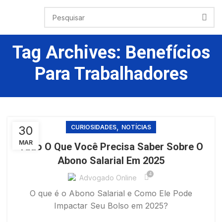
Tag Archives: Benefícios
Para Trabalhadores
,
30
CURIOSIDADES
NOTÍCIAS
MAR
Tudo O Que Você Precisa Saber Sobre O
Abono Salarial Em 2025
4
Advogado Online
O que é o Abono Salarial e Como Ele Pode
Impactar Seu Bolso em 2025?