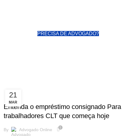
PRECISA DE ADVOGADO?
oConsumidor
21
,
CURIOSIDADES
NOTÍCIAS
MAR
Entenda o empréstimo consignado Para
trabalhadores CLT que começa hoje
1
By
Advogado Online