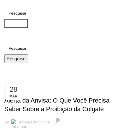
Pesquise
Pesquise
Tag Archives: CódigoDeDefesaD
28
NOTÍCIAS
MAR
Alerta da Anvisa: O Que Você Precisa
Saber Sobre a Proibição da Colgate
3
By
Advogado Online