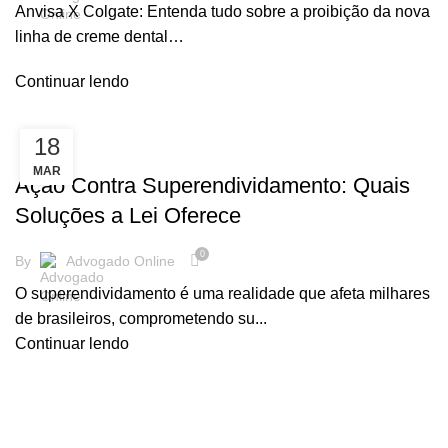
Anvisa X Colgate: Entenda tudo sobre a proibição da nova
linha de creme dental…
Continuar lendo
18
,
CIVIL
CONSUMIDOR
MAR
Ação Contra Superendividamento: Quais
Soluções a Lei Oferece
0
By
Advogado Online
O superendividamento é uma realidade que afeta milhares
de brasileiros, comprometendo su...
Continuar lendo
Desenv