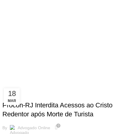
18
,
,
CONSUMIDOR
CURIOSIDADES
NOTÍCIAS
MAR
Procon-RJ Interdita Acessos ao Cristo
Redentor após Morte de Turista
0
By
Advogado Online