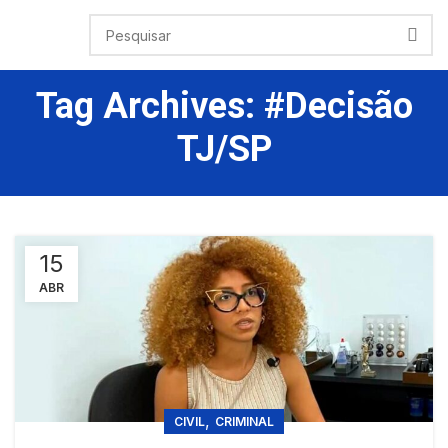
Tag Archives: #decisão
TJ/SP
15
ABR
,
CIVIL
CRIMINAL