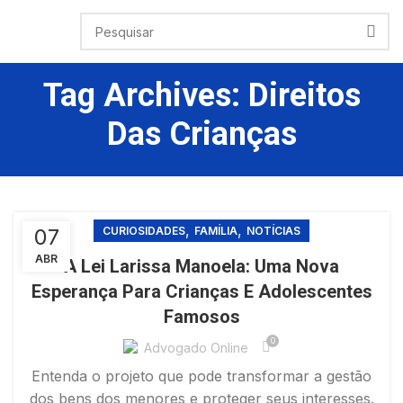
Tag Archives: Direitos
Das Crianças
,
,
07
CURIOSIDADES
FAMÍLIA
NOTÍCIAS
ABR
A Lei Larissa Manoela: Uma Nova
Esperança Para Crianças E Adolescentes
Famosos
0
Advogado Online
Entenda o projeto que pode transformar a gestão
dos bens dos menores e proteger seus interesses.