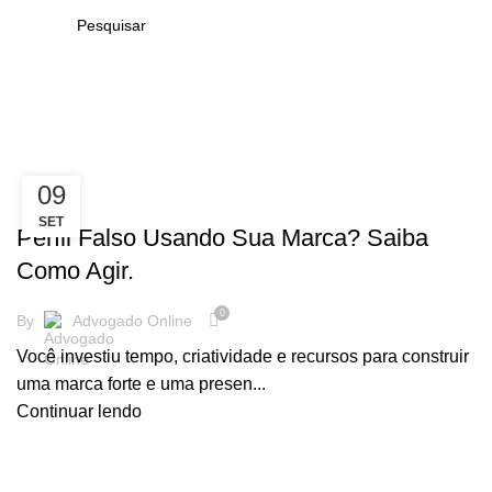
Tag Archives: Fraude Digital
09
EMPRESARIAL
SET
Perfil Falso Usando Sua Marca? Saiba
Como Agir.
0
By
Advogado Online
Você investiu tempo, criatividade e recursos para construir
uma marca forte e uma presen...
Continuar lendo