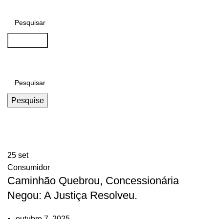
Pesquise
Pesquise
Tag Archives: Frota de Veiculos
25
set
Consumidor
Caminhão Quebrou, Concessionária
Negou: A Justiça Resolveu.
outubro 7, 2025