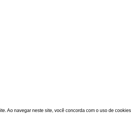
olvido por Advogado Online | Soluções Jurídicas Inteligentes 
Conteúdo protegido por direitos autorais.
ite. Ao navegar neste site, você concorda com o uso de cookies