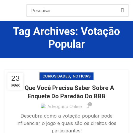
Tag Archives: Votação
Popular
,
23
CURIOSIDADES
NOTÍCIAS
MAR
O Que Você Precisa Saber Sobre A
Enquete Do Paredão Do BBB
1
Advogado Online
Descubra como a votação popular pode
influenciar o jogo e quais são os direitos dos
participantes!