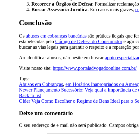
Recorrer a Órgãos de Defesa
: Formalizar reclamação
Buscar Assessoria Jurídica
: Em casos mais graves,
o
Conclusão
Os
abusos em cobranças bancárias
são práticas ilegais que f
estabelecidas pelo
Código de Defesa do Consumidor
e agir c
buscar as vias legais para garantir o respeito e a reparação po
Ao identificar abusos, não hesite em buscar
apoio especializ
Visite nosso site:
https://www.portaladvogadoonline.com.br/
Tags:
Abusos em Cobranças
,
em Horários Inapropriados ou Ameaç
Newer
Planejamento Sucessório: Veja qual a Importância de
Back to list
Older
Veja Como Escolher o Regime de Bens Ideal para o S
Deixe um comentário
O seu endereço de e-mail não será publicado.
Campos obriga