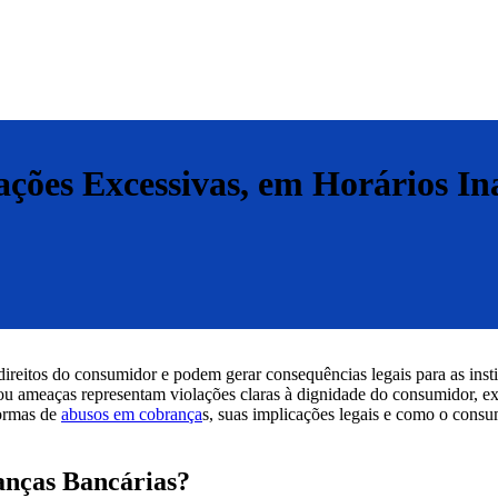
ções Excessivas, em Horários In
direitos do consumidor e podem gerar consequências legais para as insti
 ou ameaças representam violações claras à dignidade do consumidor, e
formas de
abusos em cobrança
s, suas implicações legais e como o cons
anças Bancárias?