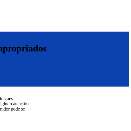
apropriados
tuições
xigindo atenção e
umidor pode se