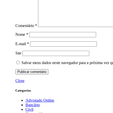
Comentário
*
Nome
*
E-mail
*
Site
Salvar meus dados neste navegador para a próxima vez q
Close
Categorias
Advogado Online
Bancário
Civil