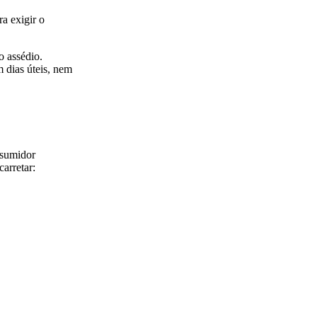
a exigir o
o assédio.
m dias úteis, nem
nsumidor
arretar: