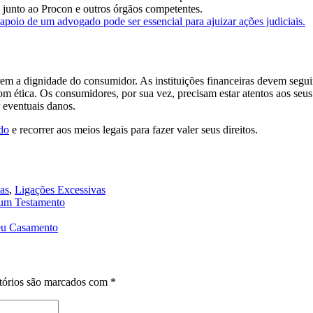
 junto ao Procon e outros órgãos competentes.
 apoio de um advogado pode ser essencial para ajuizar ações judiciais.
erem a dignidade do consumidor. As instituições financeiras devem segu
om ética. Os consumidores, por sua vez, precisam estar atentos aos seus 
r eventuais danos.
ado
e recorrer aos meios legais para fazer valer seus direitos.
as
,
Ligações Excessivas
 um Testamento
eu Casamento
tórios são marcados com
*