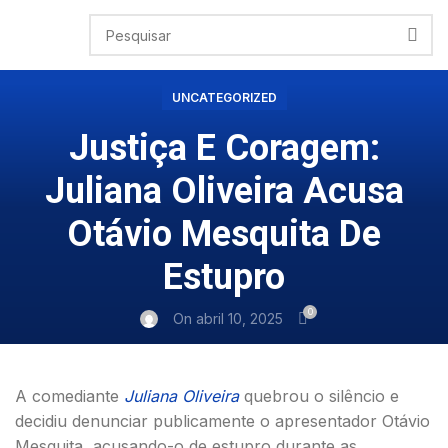
UNCATEGORIZED
Justiça E Coragem:
Juliana Oliveira Acusa
Otávio Mesquita De
Estupro
0
On abril 10, 2025
A comediante
Juliana Oliveira
quebrou o silêncio e
decidiu denunciar publicamente o apresentador Otávio
Mesquita, acusando-o de estupro durante as