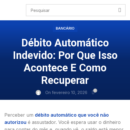
BANCÁRIO
Débito Automático
Indevido: Por Que Isso
Acontece E Como
Recuperar
0
On fevereiro 10, 2026
Perceber um
débito automático que você não
autorizou
é assustador. Você espera usar o dinheiro
para contas do mês e, quando vê, o saldo está menor