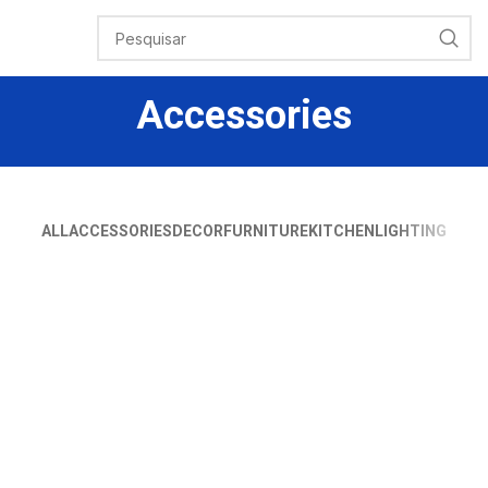
Accessories
ALL
ACCESSORIES
DECOR
FURNITURE
KITCHEN
LIGHTING
IMPERDIET MAURIS A NONTIN
ACCESSORIES
POTENTI PARTURIENT PARTURIE
ACCESSORIES