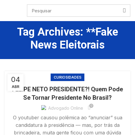
Tag Archives: **fake
News Eleitorais
04
CURIOSIDADES
ABR
FELIPE NETO PRESIDENTE?! Quem Pode
Se Tornar Presidente No Brasil?
0
Advogado Online
O youtuber causou polêmica ao “anunciar” sua
candidatura à presidência — mas, por trás da
brincadeira, muita gente ficou com uma dúvida