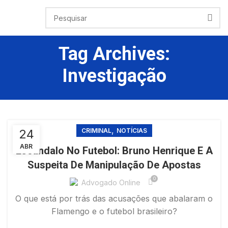
Tag Archives:
Investigação
,
24
CRIMINAL
NOTÍCIAS
ABR
Escândalo No Futebol: Bruno Henrique E A
Suspeita De Manipulação De Apostas
0
Advogado Online
O que está por trás das acusações que abalaram o
Flamengo e o futebol brasileiro?