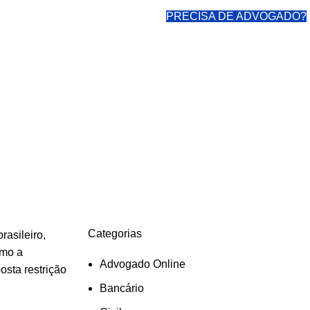
PRECISA DE ADVOGADO?
Categorias
asileiro,
omo a
Advogado Online
osta restrição
Bancário