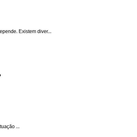
epende. Existem diver...
?
uação ...