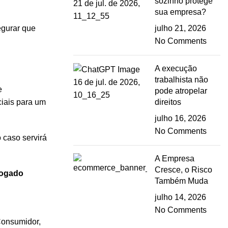
sozinho protege
sua empresa?
egurar que
julho 21, 2026
No Comments
A execução
trabalhista não
e
pode atropelar
ciais para um
direitos
julho 16, 2026
No Comments
 caso servirá
A Empresa
Cresce, o Risco
vogado
Também Muda
julho 14, 2026
No Comments
 Consumidor
,