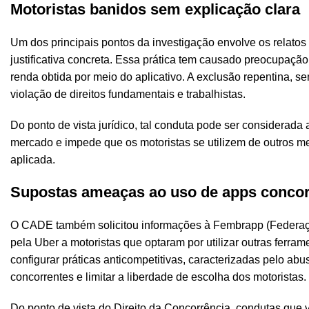
Motoristas banidos sem explicação clara
Um dos principais pontos da investigação envolve os relatos
justificativa concreta. Essa prática tem causado preocupa
renda obtida por meio do aplicativo. A exclusão repentina, s
violação de direitos fundamentais e trabalhistas.
Do ponto de vista jurídico, tal conduta pode ser considera
mercado e impede que os motoristas se utilizem de outros me
aplicada.
Supostas ameaças ao uso de apps concor
O CADE também solicitou informações à Fembrapp (Federação 
pela Uber a motoristas que optaram por utilizar outras ferr
configurar práticas anticompetitivas, caracterizadas pelo ab
concorrentes e limitar a liberdade de escolha dos motoristas.
Do ponto de vista do Direito da Concorrência, condutas que v