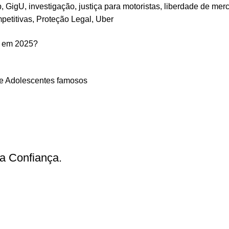
p
,
GigU
,
investigação
,
justiça para motoristas
,
liberdade de mer
petitivas
,
Proteção Legal
,
Uber
s em 2025?
 e Adolescentes famosos
a Confiança.