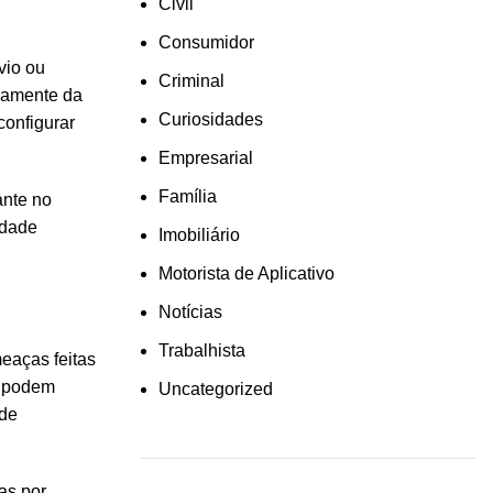
Civil
Consumidor
vio ou
Criminal
ivamente da
Curiosidades
configurar
Empresarial
Família
ante no
idade
Imobiliário
Motorista de Aplicativo
Notícias
Trabalhista
eaças feitas
s podem
Uncategorized
 de
as por