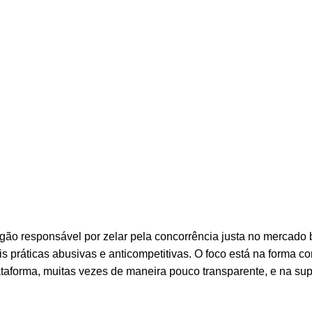
 práticas e falta de transparência
o responsável por zelar pela concorrência justa no mercado br
s práticas abusivas e anticompetitivas. O foco está na forma c
taforma, muitas vezes de maneira pouco transparente, e na sup