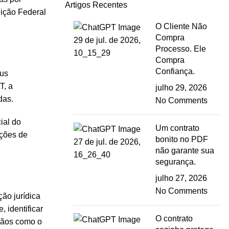
Artigos Recentes
uição Federal
O Cliente Não
Compra
Processo. Ele
Compra
Confiança.
eus
T, a
julho 29, 2026
das.
No Comments
ial do
Um contrato
ições de
bonito no PDF
não garante sua
segurança.
julho 27, 2026
No Comments
ção jurídica
 identificar
O contrato
rgãos como o