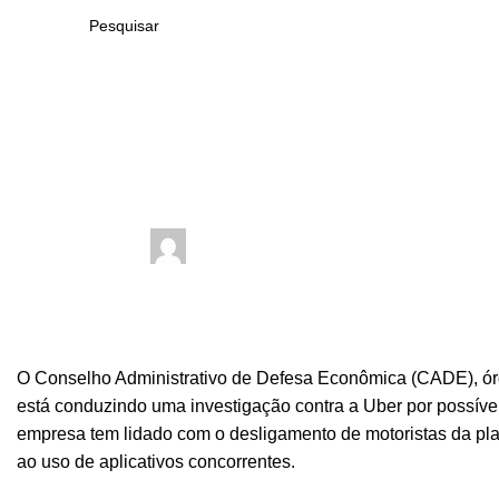
Motorista de Aplicativo
CADE investiga Uber por possíveis
abril 7, 2025
Publicado por
On abril 7, 2025
0
comments
O Conselho Administrativo de Defesa Econômica (CADE), órgã
está conduzindo uma investigação contra a Uber por possívei
empresa tem lidado com o desligamento de motoristas da pla
ao uso de aplicativos concorrentes.