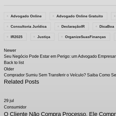
Advogado Online
Advogado Online Gratuito
Consultoria Jurídica
DeclaraçãoIR
DicaBoa
IR2025
Justiça
OrganizeSuasFinanças
Newer
Seu Negócio Pode Estar em Perigo: um Advogado Empresari
Back to list
Older
Comprador Sumiu Sem Transferir o Veículo? Saiba Como Se
Related Posts
29
jul
Consumidor
O Cliente Não Compra Processo. Ele Compr