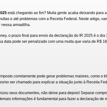
2025
está chegando ao fim? Muita gente acaba deixando para a 
 multas e até problemas com a
Receita Federal
. Neste artigo, va
r nessa armadilha.
ey, o prazo final para envio da declaração do IR 2025 é o dia
essa data pode ser penalizado com uma
multa
que varia de R$ 1
 imposto corretamente
pode gerar problemas maiores, como o
b
mesmo ser chamado para explicar a situação junto à Receita Fed
nizou seus documentos, não deixe para depois! Separar
compro
demais informações é fundamental para fazer a declaração de 