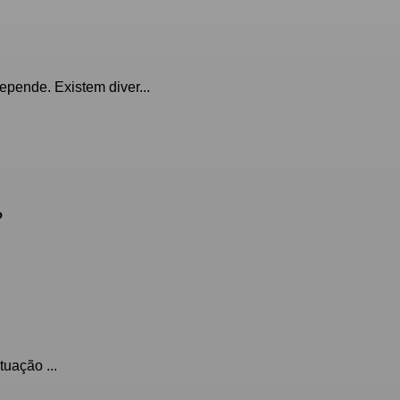
epende. Existem diver...
?
uação ...