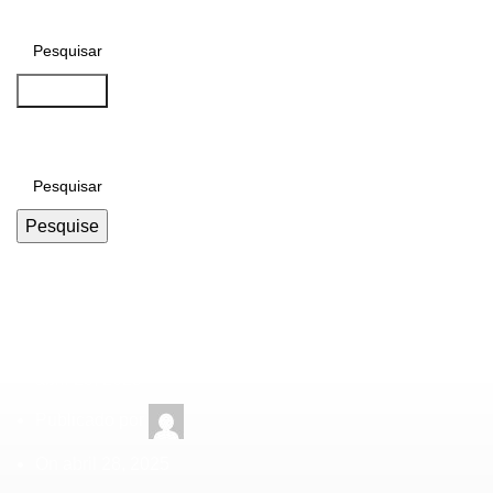
Pesquise
Pesquise
Curiosidades
,
Notícias
Cuidado! O Prazo do 
abril 28, 2025
Publicado por
On abril 28, 2025