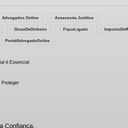
Advogados Online
Assessoria Jurídica
DicasDeDinheiro
FiqueLigado
ImpostoDe
PortalAdvogadoOnline
al é Essencial
 Proteger
a Confiança.