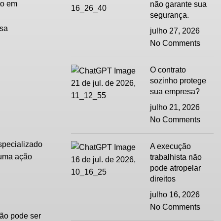
to em
não garante sua
segurança.
ssa
julho 27, 2026
No Comments
O contrato
sozinho protege
sua empresa?
julho 21, 2026
No Comments
specializado
A execução
m uma ação
trabalhista não
pode atropelar
direitos
julho 16, 2026
No Comments
não pode ser