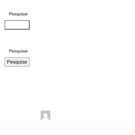
Pesquise
Pesquise
Trabalhista
Uniforme no Trabalho
julho 8, 2025
Publicado por
On julho 4, 2025