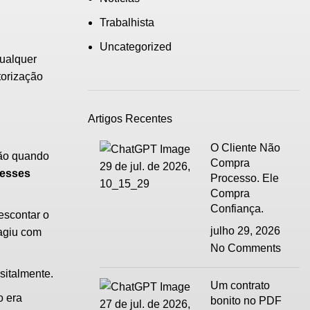
Trabalhista
Uncategorized
qualquer
torização
Artigos Recentes
O Cliente Não
ção quando
Compra
esses
Processo. Ele
Compra
Confiança.
scontar o
julho 29, 2026
agiu com
No Comments
sitalmente.
Um contrato
o era
bonito no PDF