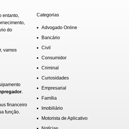
Categorias
 entanto,
ornecimento,
Advogado Online
rio do
Bancário
Civil
er, vamos
Consumidor
Criminal
Curiosidades
quipamento
Empresarial
mpregador
.
Família
us financeiro
Imobiliário
ua função.
Motorista de Aplicativo
Notícias