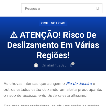
,
CIVIL
NOTÍCIAS
⚠️ ATENÇÃO! Risco De
Deslizamento Em Várias
Regiões!
0
On abril 4, 2025
As chuvas intensas que atingem o
Rio de Janeiro
e
outros estados estão deixando um alerta preocupante:
o risco de
deslizamento de terra
está altíssimo!