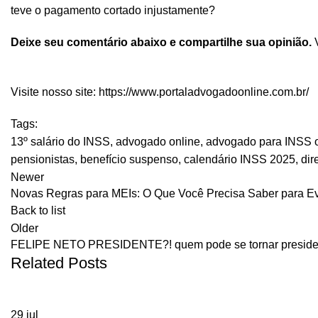
teve o pagamento cortado injustamente?
Deixe seu comentário abaixo e compartilhe sua opinião.
V
Visite nosso site:
https://www.portaladvogadoonline.com.br/
Tags:
13º salário do INSS
,
advogado online
,
advogado para INSS o
pensionistas
,
benefício suspenso
,
calendário INSS 2025
,
dir
Newer
Novas Regras para MEIs: O Que Você Precisa Saber para Ev
Back to list
Older
FELIPE NETO PRESIDENTE?! quem pode se tornar presiden
Related Posts
29
jul