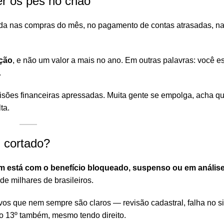
r os pés no chão
da nas compras do mês, no pagamento de contas atrasadas, n
ção
, e não um valor a mais no ano. Em outras palavras: você 
.
sões financeiras apressadas. Muita gente se empolga, acha q
ta.
u cortado?
 está com o benefício bloqueado, suspenso ou em análise
 de milhares de brasileiros.
vos que nem sempre são claros — revisão cadastral, falha no s
o 13º também, mesmo tendo direito.