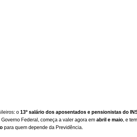
ignifica para Aposentados e …
leiros: o
13º salário dos aposentados e pensionistas do IN
o Governo Federal, começa a valer agora em
abril e maio
, e te
ro
para quem depende da Previdência.