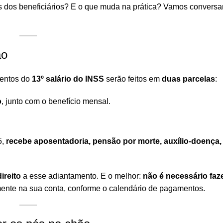
s dos beneficiários? E o que muda na prática? Vamos conversar
ão
mentos do
13º salário do INSS
serão feitos em
duas parcelas
:
o
, junto com o benefício mensal.
5,
r
ecebe aposentadoria, pensão por morte, auxílio-doença, 
ireito
a esse adiantamento. E o melhor:
não é necessário fa
mente na sua conta, conforme o calendário de pagamentos.