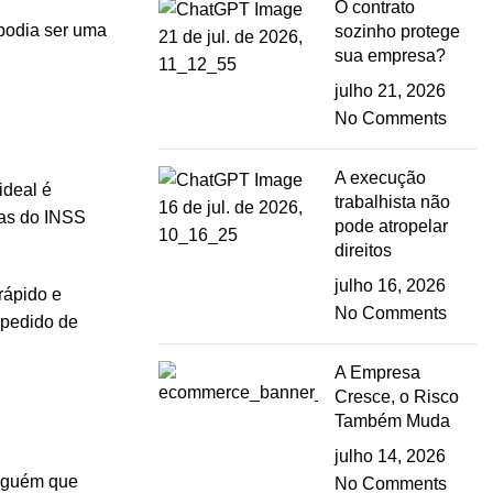
O contrato
 podia ser uma
sozinho protege
sua empresa?
julho 21, 2026
No Comments
A execução
 ideal é
trabalhista não
ias do
INSS
pode atropelar
direitos
julho 16, 2026
rápido e
No Comments
 pedido de
A Empresa
Cresce, o Risco
Também Muda
julho 14, 2026
alguém que
No Comments