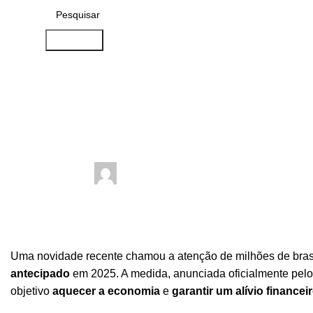
Pesquise
Curiosidades
,
Notícias
13º do INSS Antecipado: O Que S
abril 7, 2025
Publicado por
On abril 4, 2025
0
comments
Uma novidade recente chamou a atenção de milhões de brasi
antecipado
em 2025. A medida, anunciada oficialmente pel
objetivo
aquecer a economia
e
garantir um alívio financei