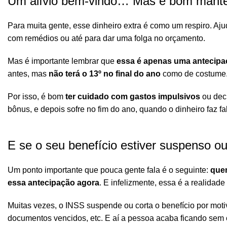
Um alívio bem-vindo… Mas é bom mante
Para muita gente, esse
dinheiro extra
é como um respiro. Aju
com remédios ou até para dar uma folga no orçamento.
Mas é importante lembrar que
essa é apenas uma antecipa
antes, mas
não terá o 13º no final do ano
como de costume
Por isso, é bom
ter cuidado com gastos impulsivos
ou deci
bônus, e depois sofre no fim do ano, quando o dinheiro faz fal
E se o seu benefício estiver suspenso o
Um ponto importante que pouca gente fala é o seguinte:
quem
essa antecipação agora
. E infelizmente, essa é a realidade
Muitas vezes, o INSS suspende ou corta o benefício por moti
documentos vencidos, etc. E aí a pessoa acaba ficando sem 